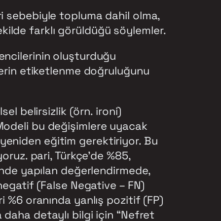
ri sebebiyle topluma dahil olma,
ilde farklı görüldüğü söylemler.
encilerinin oluşturduğu
tlerin etiketlenme doğruluğunu
l belirsizlik (örn. ironi)
 Modeli bu değişimlere uyacak
yeniden eğitim gerektiriyor. Bu
yoruz. pari, Türkçe’de %85,
rinde yapılan değerlendirmede,
 negatif (False Negative – FN)
i %6 oranında yanlış pozitif (FP)
daha detaylı bilgi için “Nefret