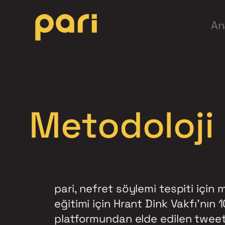
İçeriğe
An
geç
Metodoloji
pari, nefret söylemi tespiti için
eğitimi için Hrant Dink Vakfı’nın 1
platformundan elde edilen tweetler