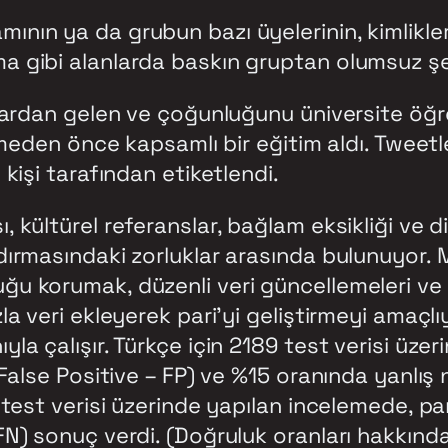
ının ya da grubun bazı üyelerinin, kimlikle
 gibi alanlarda baskın gruptan olumsuz şek
nlardan gelen ve çoğunluğunu üniversite öğr
lemeden önce kapsamlı bir eğitim aldı. Twee
kişi tarafından etiketlendi.
ültürel referanslar, bağlam eksikliği ve dilse
dırmasındaki zorluklar arasında bulunuyor.
u korumak, düzenli veri güncellemeleri ve 
a veri ekleyerek pari’yi geliştirmeyi amaçlı
la çalışır. Türkçe için 2189 test verisi üze
(False Positive – FP) ve %15 oranında yanlış
 test verisi üzerinde yapılan incelemede, par
N) sonuç verdi. (Doğruluk oranları hakkında 