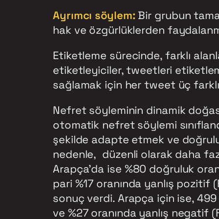
Ayrımcı söylem:
Bir grubun tamam
hak ve özgürlüklerden faydalanma
Etiketleme sürecinde, farklı ala
etiketleyiciler, tweetleri etiket
sağlamak için her tweet üç farklı 
Nefret söyleminin dinamik doğası, k
otomatik nefret söylemi sınıflan
şekilde adapte etmek ve doğruluğ
nedenle, düzenli olarak daha fazl
Arapça’da ise %80 doğruluk oranıy
pari %17 oranında yanlış pozitif 
sonuç verdi. Arapça için ise, 499
ve %27 oranında yanlış negatif (F